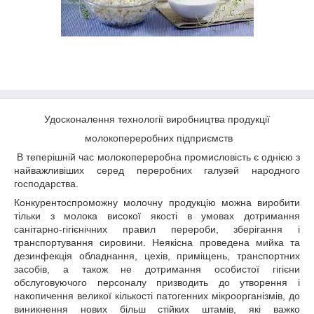
Удосконалення технології виробництва продукції
молокопереробних підприємств
В теперішній час молокопереробна промисловість є однією з
найважливіших серед переробних галузей народного
господарства.
Конкурентоспроможну молочну продукцію можна виробити
тільки з молока високої якості в умовах дотримання
санітарно-гігієнічних правил перероби, зберігання і
транспортування сировини. Неякісна проведена мийка та
дезинфекція обладнання, цехів, приміщень, транспортних
засобів, а також не дотримання особистої гігієни
обслуговуючого персоналу призводить до утворення і
накопичення великої кількості патогенних мікроорганізмів, до
виникнення нових більш стійких штамів, які важко