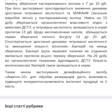
терміну зберігання пастеризованого молока з 7 до 10 діб.
При його застосуванні прослідковується зниження динаміки
зростання титрованої кислотності та МАФАнМ (загальне
мікробне число) у пастеризованому молоці. Навіть на 15
добу зберігаються органолептичні властивості згідно з
вимогами ДСТУ, а титрована кислотність залишається в нормі
протягом 13 діб. Щодо кисломолочних напоїв,
збільшується
термін зберігання питного йогурту 14 до 20 діб.
Спостерігається зростання динаміки титрованої кислотності
та зменшення кількості молочних бактерій на кінець
зберігання. Бактерії групи кишкової палички не з'єднання
являються протягом всього терміну зберігання. На 26 добу
всі органолептичні показники відповідають ДСТУ. Кількість
молочнокислих бактерій також залишається в нормі.
Таким чином застосування дезінфекційного засобу
«Акватон-10» для обробки резервуарів дасть можливість
підвищити конкурентоспроможність молочної продукції та її
якість.
Інші статті рубрики