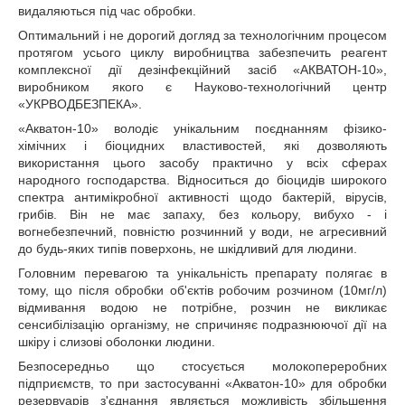
видаляються під час обробки.
Оптимальний і не дорогий догляд за технологічним процесом
протягом усього циклу виробництва забезпечить реагент
комплексної дії дезінфекційний засіб «АКВАТОН-10»,
виробником якого є Науково-технологічний центр
«
УКРВОДБЕЗПЕКА
»
.
«Акватон-10» володіє унікальним поєднанням фізико-
хімічних і біоцидних властивостей, які дозволяють
використання цього засобу практично у всіх сферах
народного господарства. Відноситься до біоцидів широкого
спектра антимікробної активності щодо бактерій, вірусів,
грибів. Він не має запаху, без кольору, вибухо - і
вогнебезпечний, повністю розчинний у води, не агресивний
до будь-яких типів поверхонь, не шкідливий для людини.
Головним перевагою та унікальність препарату полягає в
тому, що після обробки об'єктів робочим розчином (10мг/л)
відмивання водою не потрібне, розчин не викликає
сенсибілізацію організму, не спричиняє подразнюючої дії на
шкіру і слизові оболонки людини.
Безпосередньо що стосується молокопереробних
підприємств, то при застосуванні «Акватон-10» для обробки
резервуарів з'єднання являється можливість збільшення