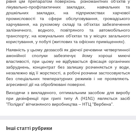
рівня цім препаратом поверхонь
різноманітних об'єктів у
лікувально-профілактичних закладах,
навчальних та
дошкільних закладах, на підприємствах харчової
промисловості та сфери обслуговування, громадського
харчування, на рухомому складі та об'єктах забезпечення
залізничного, водного, повітряного та автомобільного
транспорту; на комунальних об'єктах та у місцях загального
користування, у побуті (житлових та офісних приміщеннях).
Наявність у цьому деззасобі як діючої речовини четвертинної
амонійної сполуки забезпечує йому хороші миючі
властивості, при цьому не відбувається фіксація органічних
забруднень, концентрат без залишку розчиняється у води,
незалежно від її жорсткості, а робочі розчини застосовуються
без спеціальних температурних режимів і не проявляють
агресивної дії на оброблювані поверхні.
Виходячи з викладеного, оптимальним засобом для виробу
при дезінфекції при грипі типу А (H1N1) являється засіб
"Полідез" вітчизняного виробництва – НТЦ "Вербена".
Інші статті рубрики