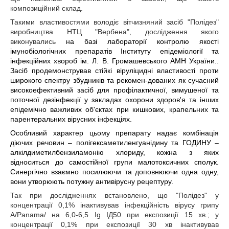
композиційний склад.
Такими властивостями володіє вітчизняний засіб "Полідез"
виробництва НТЦ "Вербена", дослідження якого
виконувались
на базі лабораторії контролю якості
імунобіологічних
препаратів Інституту епідеміології та
інфекційних хвороб ім. Л. В. Громашевського АМН України..
Засіб
продемонстрував стійкі віруліцидні властивості проти
широкого спектру збудників та рекомен-дованих як сучасний
високоефективний засіб для профілактичної, вимушеної та
поточної дезінфекції у закладах охорони здоров'я та інших
епідемічно важливих об'єктах при кишкових, крапельних та
парентеральних вірусних інфекціях.
Особливий характер цьому препарату надає комбінація
діючих речовин – полігексаметиленгуанідину та ГОДИНУ –
алкілдиметилбензиламонію хлориду, кожна з яких
відноситься до самостійної групи малотоксичних сполук.
Синергічно взаємно посилюючи та доповнюючи одна одну,
вони утворюють потужну антивірусну рецептуру.
Так при дослідженнях встановлено, що
"Полідез" у
концентрації 0,1%
інактивував інфекційність вірусу грипу
A/Panama/ на 6,0-6,5 Ig ІД
50
при експозиції 15 хв.; у
концентрації 0,1%
при експозиції 30 хв
інактивував