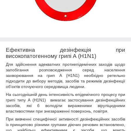
Ефективна дезінфекція при
високопатогенному грипі А (H1N1)
Для здійснення адекватних протиепідемічних заходів щодо
запобігання розповсюдження серед населення
захворювання на грип А (H1N1) необхідно ретельно
підходити до вибору методів, засобів та режимів дезінфекції
об'єктів оточуючого середовища людини.
На сьогоднішній день інтенсивність епідемічного процесу при
грипі типу А (H1N1)
вимагає застосування дезінфекційних
засобів, які б володіли вираженими віруліцидними
властивостями при знезараженні поверхонь, повітря.
При вивченні специфічної активності дезінфекційних засобів
із принципово різними групами діючих речовин встановлено,
що найбільш ефективними є засоби, що мають