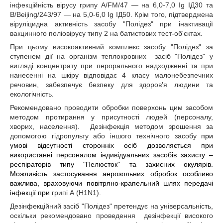
інфекційність вірусу грипу A/FM/47 ― на 6,0-
7,0 Ig ІД
30
та
B/Beijing/243/97 ― на 5,0-6,0 Ig ІД
50
.
Крім того, підтверджена
віруліцидна активність засобу "Полідез" при інактивації
вакцинного поліовірусу типу 2 на батистових тест-об'єктах.
При цьому високоактивний комплекс засобу "Полідез" за
ступенем дії на організм теплокровних
засіб "Полідез" у
вигляді концентрату при перорального надходженні та при
нанесенні на шкіру відповідає 4 класу малонебезпечних
речовин, забезпечує безпеку для здоров'я людини та
екологічність.
Рекомендовано проводити обробки поверхонь цим засобом
методом протирання у присутності людей (персоналу,
хворих, населення).
Дезінфекція методом зрошення за
допомогою гідропульту або іншого технічного засобу
при
умові
відсутності сторонніх осіб дозволяється при
використанні персоналом індивідуальних засобів захисту –
респіраторів типу "Пелюсток" та захисних окулярів.
Можливість застосування аерозольних обробок особливо
важлива, враховуючи повітряно-крапельний шлях передачі
інфекції при
грипі А (H1N1).
Дезінфекційний засіб "Полідез" претендує на універсальність,
оскільки рекомендовано проведення
дезінфекції високого