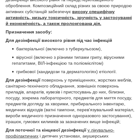
оброблення. Композиційний склад різних за своєю природою
активних субстанцій забезпечує
високу специфічну
активність, низьку токсичність, зручність у застосуванні
й економічність, а також пролонгована дія.
Призначення засобу:
Для дезінфекції високого рівня під час інфекцій
бактеріальної (включно з туберкульозом),
вірусної (включно з різними типами грипу, вірусними
гепатитами, ВІЛ-інфекцією та поліомієлітом)
грибкової (кандидози та дерматологіях) етіології.
Для дезінфекції
поверхонь у приміщеннях, жорстких меблів,
санітарно-технічного обладнання, зовнішніх поверхонь
приладів, апаратів, кувезів і пристосувань до них, білизни,
посуду, зокрема лабораторного, предметів для миття посуду,
предметів догляду за хворими, прибирального інвентарю,
медичних відходів (ватні тампони, перев'язувальний матеріал,
вироби медичного призначення одноразового застосування),
іграшок, гумових килимків за зазначених вище інфекцій;
Для
поточної та кінцевої дезінфекції
у лікувально-
профілактичних
і дитячих установах, акушерських