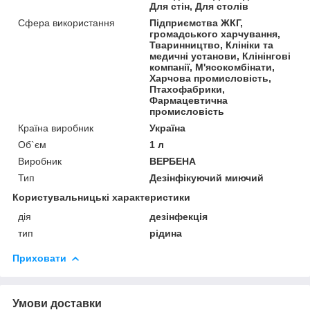
Для стін, Для столів
Сфера використання
Підприємства ЖКГ,
громадського харчування,
Тваринництво, Клініки та
медичні установи, Клінінгові
компанії, М'ясокомбінати,
Харчова промисловість,
Птахофабрики,
Фармацевтична
промисловість
Країна виробник
Україна
Об`єм
1 л
Виробник
ВЕРБЕНА
Тип
Дезінфікуючий миючий
Користувальницькі характеристики
дія
дезінфекція
тип
рідина
Приховати
Умови доставки