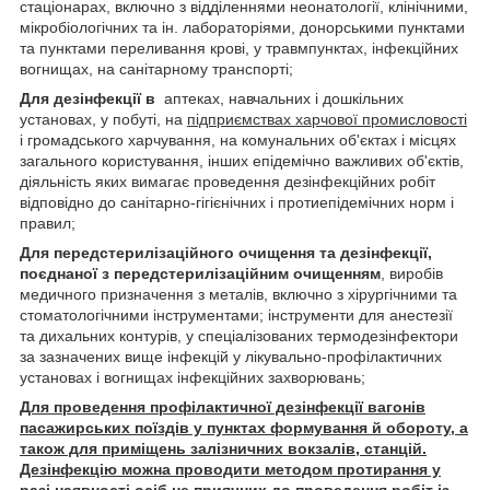
стаціонарах, включно з відділеннями неонатології, клінічними,
мікробіологічних та ін. лабораторіями, донорськими пунктами
та пунктами переливання крові, у травмпунктах, інфекційних
вогнищах, на санітарному транспорті;
Для
дезінфекції
в
аптеках, навчальних і дошкільних
установах, у побуті, на
підприємствах харчової промисловості
і громадського харчування, на комунальних об'єктах і місцях
загального користування, інших епідемічно важливих об'єктів,
діяльність яких вимагає проведення дезінфекційних робіт
відповідно до санітарно-гігієнічних і протиепідемічних норм і
правил;
Для передстерилізаційного очищення та дезінфекції,
поєднаної з передстерилізаційним очищенням
, виробів
медичного призначення з металів, включно з хірургічними та
стоматологічними інструментами; інструменти для анестезії
та дихальних контурів, у спеціалізованих термодезінфектори
за зазначених вище інфекцій у лікувально-профілактичних
установах і вогнищах інфекційних захворювань;
Для проведення профілактичної дезінфекції вагонів
пасажирських поїздів у пунктах формування й обороту, а
також для приміщень залізничних вокзалів, станцій.
Дезінфекцію можна проводити методом протирання у
разі наявності осіб не приячних до проведення робіт із