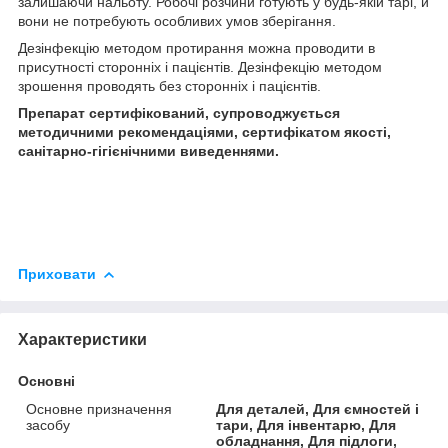
залишаючи нальоту. Робочі розчини готують у будь-якій тарі, й
вони не потребують особливих умов зберігання.
Дезінфекцію методом протирання можна проводити в
присутності сторонніх і пацієнтів. Дезінфекцію методом
зрошення проводять без сторонніх і пацієнтів.
Препарат сертифікований, супроводжується
методичними рекомендаціями, сертифікатом якості,
санітарно-гігієнічними виведеннями.
Приховати
Характеристики
Основні
Основне призначення
Для деталей, Для ємностей і
засобу
тари, Для інвентарю, Для
обладнання, Для підлоги,