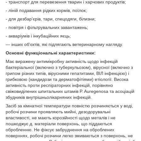
- транспорт для перевезення тварин і харчових продуктів;
- ліній подавання рідких кормів, поїлок;
- для дезбар'єрів, тари, спецодяги, білизни;
- повітря і фільтрувальних завантажень;
- акваріумів і інкубаційних яєць;
— інших об'єктів, які підлягають ветеринарному нагляду.
Основні функціональні характеристики:
Має виражену антимікробну активність щодо інфекцій
бактеріальної (включно з туберкульозом), вірусної (включно з
грипом різних типів, вірусними гепатитами, ВІЛ інфекцією) і
грибковою (кандидози та дерматофітіями) етіології. Висока
активність проти респіраторних інфекцій, порівняно
свіжовиділених шпитальних штамів Р. Auregenosa та асоціацій
збудників внутрішньолікарняних інфекцій.
Засіб за кімнатної температури повністю розчиняється у воді,
робочі розчини проявляють мийні, дезодорувальні
властивості, не мають корозійності щодо металів і не
пошкоджує д. матеріали поверхонь, що піддаються
обробленню. Не фіксує забруднення на оброблених
поверхнях, робочі розчини легко змиваються з поверхонь, не