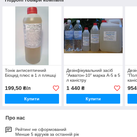
Тонік антисептичний
Дезінфікувальний засіб
Дезі
Біоцид плюс в 1 л пляшці
"Акватон-10" марка А-5 в 5
"Пол
л каністру
каніс
199,50
1 440
954
₴/л
₴
Купити
Купити
Про нас
Рейтинг не сформований
Менше 5 відгуків за останній рік