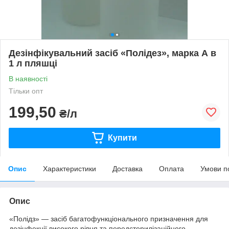
Дезінфікувальний засіб «Полідез», марка А в
1 л пляшці
В наявності
Тільки опт
199,50
₴/л
Купити
Опис
Характеристики
Доставка
Оплата
Умови п
Опис
«Полідз»
— засіб багатофункціонального призначення для
дезінфекції високого рівня та передстерилізаційного