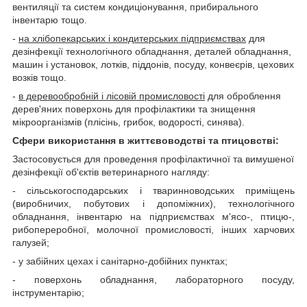
вентиляції та систем кондиціонування, прибирального
інвентарю тощо.
-
на хлібопекарських і кондитерських підприємствах
для
дезінфекції технологічного обладнання, деталей обладнання,
машин і установок, лотків, піддонів, посуду, конвеєрів, цехових
возків тощо.
-
в деревообробній і лісовій промисловості
для оброблення
дерев'яних поверхонь для профілактики та знищення
мікроорганізмів (плісінь, грибок, водорості, синява).
Сфери використання в життєвоводстві та птицовстві:
Застосовується для проведення профілактичної та вимушеної
дезінфекції об'єктів ветеринарного нагляду:
- сільськогосподарських і тваринноводських приміщень
(виробничих, побутових і допоміжних), технологічного
обладнання, інвентарю на підприємствах м'ясо-, птицю-,
рибопереробної, молочної промисловості, інших харчових
галузей;
- у забійних цехах і санітарно-добійних пунктах;
- поверхонь обладнання, лабораторного посуду,
інструментарію;