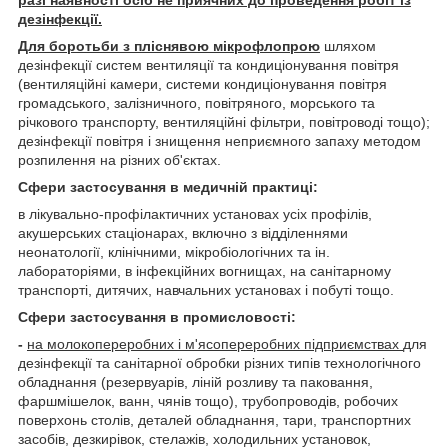
дезінфекції.
Для боротьби з пліснявою мікрофлопрою
шляхом
дезінфекції систем вентиляції та кондиціонування повітря
(вентиляційні камери, системи кондиціонування повітря
громадського, залізничного, повітряного, морського та
річкового транспорту, вентиляційні фільтри, повітроводі тощо);
дезінфекції повітря і знищення неприємного запаху методом
розпилення на різних об'єктах.
Сфери застосування в медичній практиці:
в лікувально-профілактичних установах усіх профілів,
акушерських стаціонарах, включно з відділеннями
неонатології, клінічними, мікробіологічних та ін.
лабораторіями, в інфекційних вогнищах, на санітарному
транспорті, дитячих, навчальних установах і побуті тощо.
Сфери застосування в промисловості:
-
на молокопереробних і м'ясопереробних підприємствах
для
дезінфекції та санітарної обробки різних типів технологічного
обладнання (резервуарів, ліній розливу та паковання,
фаршмішелок, ванн, чянів тощо), трубопроводів, робочих
поверхонь столів, деталей обладнання, тари, транспортних
засобів, дезкирівок, стелажів, холодильних установок,