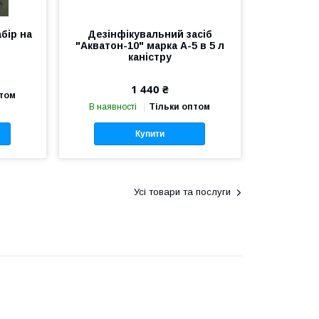
бір на
Дезінфікувальний засіб
"Акватон-10" марка А-5 в 5 л
каністру
1 440 ₴
птом
В наявності
Тільки оптом
Купити
Усі товари та послуги