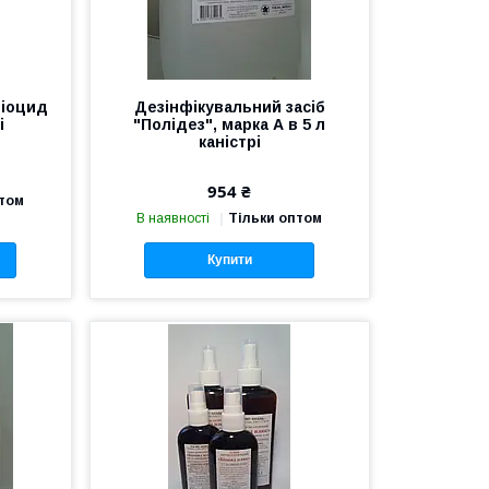
Біоцид
Дезінфікувальний засіб
і
"Полідез", марка А в 5 л
каністрі
954 ₴
птом
В наявності
Тільки оптом
Купити