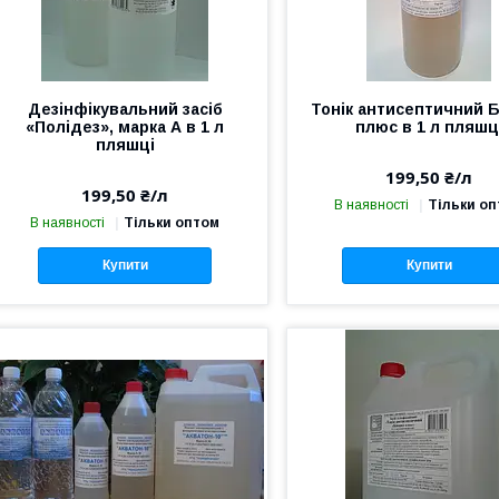
Дезінфікувальний засіб
Тонік антисептичний 
«Полідез», марка А в 1 л
плюс в 1 л пляшц
пляшці
199,50 ₴/л
199,50 ₴/л
В наявності
Тільки о
В наявності
Тільки оптом
Купити
Купити