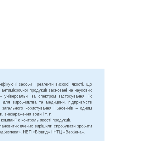
нфікуючі засоби і реагенти високої якості, що
 антимікробної продукції засновані на наукових
» універсальні за спектром застосування: їх
ь для виробництва та медицини, підприємств
 загального користування і басейнів – одним
, знезараження води і т. п.
компанії є контроль якості продукції.
алановитих вчених вирішили спробувати зробити
одбезпека», НВП «Біоцид» і НТЦ «Вербена».