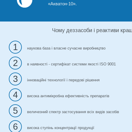
«Акватон-10».
Чому деззасоби і реактиви кращ
1
наукова база і власне сучасне виробництво
2
в наявності - сертифікат системи якості ISO 9001
3
інноваційні технології і передові рішення
4
висока антимікробна ефективність препаратів
5
величезний спектр застосування всіх видів засобів
6
висока ступінь концентрації продукції