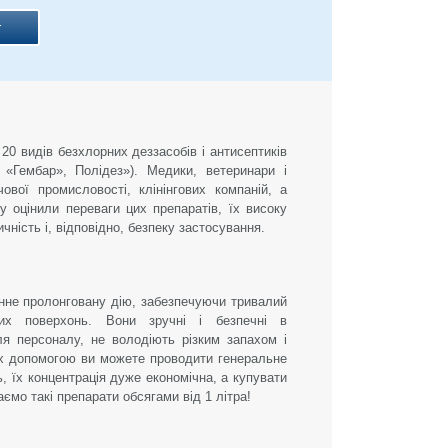
г
20 видів безхлорних деззасобів і антисептиків
 «Гембар», Полідез»). Медики, ветеринари і
ової промисловості, клінінгових компаній, а
 оцінили переваги цих препаратів, їх високу
чність і, відповідно, безпеку застосування.
нне пролонговану дію, забезпечуючи тривалий
их поверхонь. Вони зручні і безпечні в
ля персоналу, не володіють різким запахом і
 їх допомогою ви можете проводити генеральне
, їх концентрація дуже економічна, а купувати
аємо такі препарати обсягами від 1 літра!