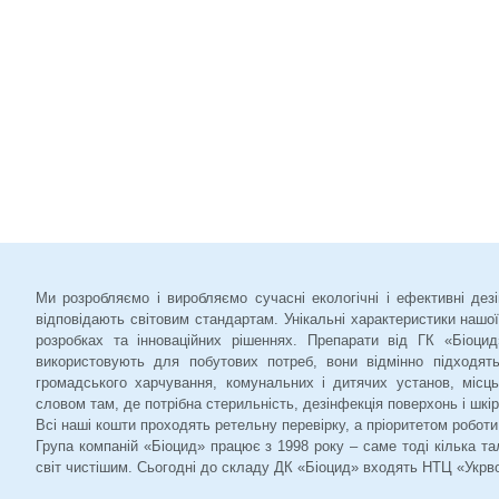
Ми розробляємо і виробляємо сучасні екологічні і ефективні дезі
відповідають світовим стандартам. Унікальні характеристики нашої
розробках та інноваційних рішеннях. Препарати від ГК «Біоцид
використовують для побутових потреб, вони відмінно підходят
громадського харчування, комунальних і дитячих установ, місць
словом там, де потрібна стерильність, дезінфекція поверхонь і шкіри
Всі наші кошти проходять ретельну перевірку, а пріоритетом роботи 
Група компаній «Біоцид» працює з 1998 року – саме тоді кілька т
світ чистішим. Сьогодні до складу ДК «Біоцид» входять НТЦ «Укрв