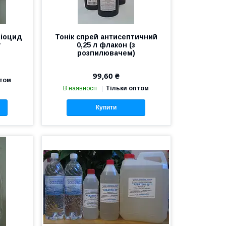
Біоцид
Тонік спрей антисептичний
у
0,25 л флакон (з
розпилювачем)
99,60 ₴
птом
В наявності
Тільки оптом
Купити