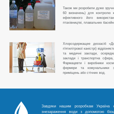
Також ми розробили дуже зручні 
60 визначень) для контролю к
ефективного його використа
птахівництві, плавальних басей
Хлорсодержащее деззасіб «До
п'ятилітрової каністрі) відрізня
та медичні заклади, осередки
заклади і транспортна сфера,
Фармацевти і виробники косме
фермери та комунальники з
приміщень або стічних вод.
Завдяки нашим розробкам Україна с
знезараження води з допомогою біоци