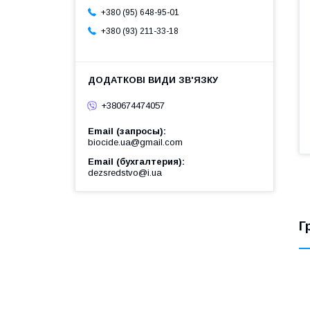
+380 (95) 648-95-01
+380 (93) 211-33-18
+380674474057
Email (запросы)
biocide.ua@gmail.com
Email (бухгалтерия)
dezsredstvo@i.ua
Г