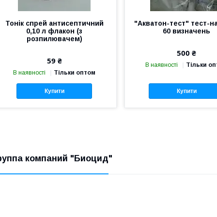
Тонік спрей антисептичний
"Акватон-тест" тест-на
0,10 л флакон (з
60 визначень
розпилювачем)
500 ₴
59 ₴
В наявності
Тільки о
В наявності
Тільки оптом
Купити
Купити
руппа компаний "Биоцид"