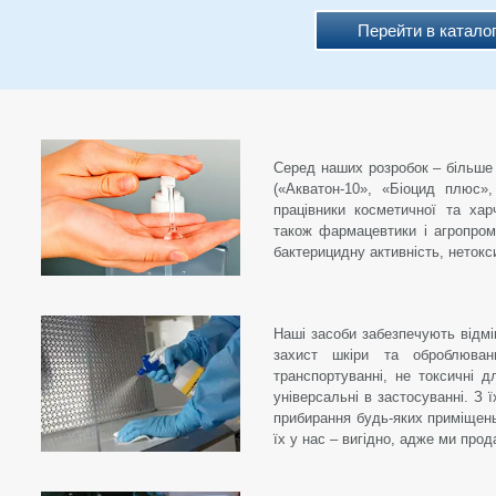
Перейти в катало
Серед наших розробок – більше 
(«Акватон-10», «Біоцид плюс»,
працівники косметичної та харч
також фармацевтики і агропрому
бактерицидну активність, нетокси
Наші засоби забезпечують відмі
захист шкіри та оброблюван
транспортуванні, не токсичні д
універсальні в застосуванні. З
прибирання будь-яких приміщень
їх у нас – вигідно, адже ми прод