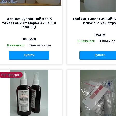
Дезінфікувальний засіб
Тонік антисептичний 
"Акватон-10" марка А-5 в 1 л
плюс 5 л каністр
пляшці
954 ₴
300 ₴/л
В наявності
Тільки о
В наявності
Тільки оптом
Купити
Купити
Топ продаж