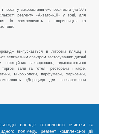
і прості у використанні експрес-тести (на 30 і
ількості реагенту «Акватон-10» у воді, для
ння. Їх застосовують в тваринництві та
нах тощо
роцид» (випускається в літровій пляшці і
ється величезним спектром застосування: дитячі
 інфекційних захворювань, адміністративні
 торгові зали та готелі, ресторани і кафе.
тики, мікробіологи, парфумери, харчовики,
амовляють «Дороцид» для знезараження
ьогодні володіє технологією очистки та
дного полімеру, реагент комплексної дії